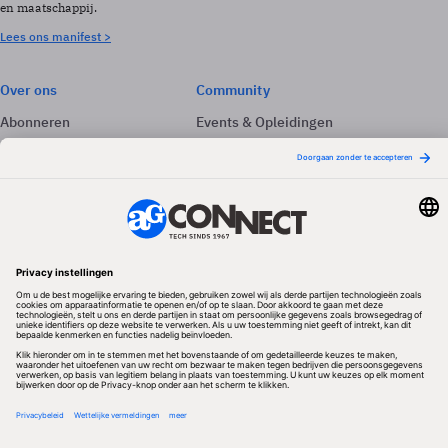
en maatschappij.
Lees ons manifest >
Over ons
Community
Abonneren
Events & Opleidingen
Adverteren
Nieuwsbrieven
Contact
Vacatures
Colofon
Whitepapers
Onze app
Privacyinstellingen
Volg ons
Redactionele partner