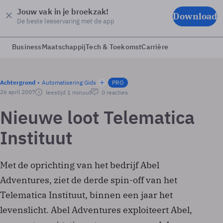
Jouw vak in je broekzak!
Download
De beste leeservaring met de app
Business
Maatschappij
Tech & Toekomst
Carrière
Achtergrond
Automatisering Gids
PRO
26 april 2007
leestijd 1 minuut
0 reacties
Nieuwe loot Telematica
Instituut
Met de oprichting van het bedrijf Abel
Adventures, ziet de derde spin-off van het
Telematica Instituut, binnen een jaar het
levenslicht. Abel Adventures exploiteert Abel,