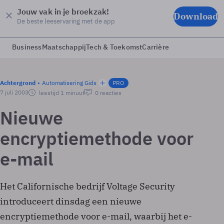
Jouw vak in je broekzak!
Download
De beste leeservaring met de app
Business
Maatschappij
Tech & Toekomst
Carrière
Achtergrond
Automatisering Gids
PRO
7 juli 2003
leestijd 1 minuut
0 reacties
Nieuwe
encryptiemethode voor
e-mail
Het Californische bedrijf Voltage Security
introduceert dinsdag een nieuwe
encryptiemethode voor e-mail, waarbij het e-