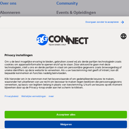
Over ons
Community
Abonneren
Events & Opleidingen
Adverteren
Nieuwsbrieven
Contact
Vacatures
Colofon
Whitepapers
Onze app
Privacyinstellingen
Volg ons
Redactionele partner
Algemene Voorwaarden & Copyrights
Privacy & Cookies