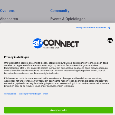
Over ons
Community
Abonneren
Events & Opleidingen
Adverteren
Nieuwsbrieven
Contact
Vacatures
Colofon
Whitepapers
Onze app
Privacyinstellingen
Volg ons
Redactionele partner
Algemene Voorwaarden & Copyrights
Privacy & Cookies