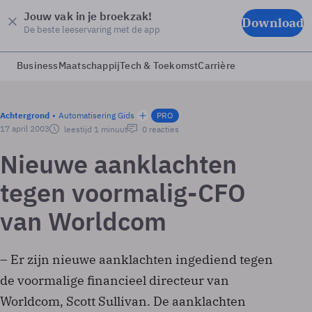
Jouw vak in je broekzak!
Download
De beste leeservaring met de app
Business
Maatschappij
Tech & Toekomst
Carrière
Achtergrond
Automatisering Gids
PRO
17 april 2003
leestijd 1 minuut
0 reacties
Nieuwe aanklachten
tegen voormalig-CFO
van Worldcom
– Er zijn nieuwe aanklachten ingediend tegen
de voormalige financieel directeur van
Worldcom, Scott Sullivan. De aanklachten