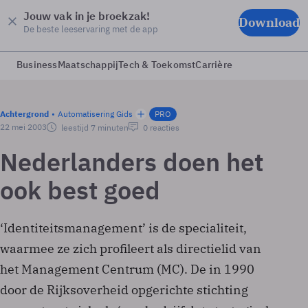
Jouw vak in je broekzak!
Download
De beste leeservaring met de app
Business
Maatschappij
Tech & Toekomst
Carrière
Achtergrond
Automatisering Gids
PRO
22 mei 2003
leestijd 7 minuten
0 reacties
Nederlanders doen het
ook best goed
‘Identiteitsmanagement’ is de specialiteit,
waarmee ze zich profileert als directielid van
het Management Centrum (MC). De in 1990
door de Rijksoverheid opgerichte stichting