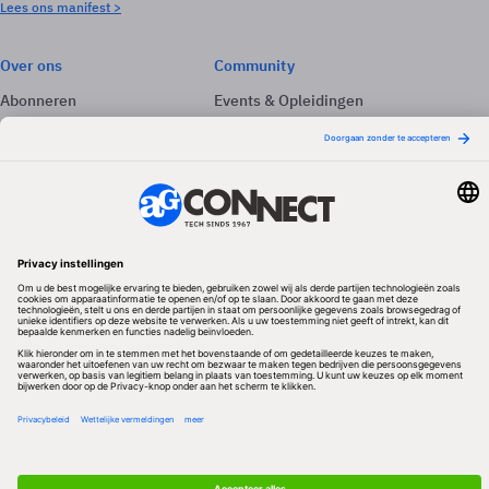
Lees ons manifest >
Over ons
Community
Abonneren
Events & Opleidingen
Adverteren
Nieuwsbrieven
Contact
Vacatures
Colofon
Whitepapers
Onze app
Privacyinstellingen
Volg ons
Redactionele partner
Algemene Voorwaarden & Copyrights