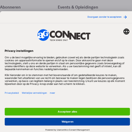
Abonneren
Events & Opleidingen
Adverteren
Nieuwsbrieven
Contact
Vacatures
Colofon
Whitepapers
Onze app
Privacyinstellingen
Volg ons
Redactionele partner
Algemene Voorwaarden & Copyrights
Privacy & Cookies