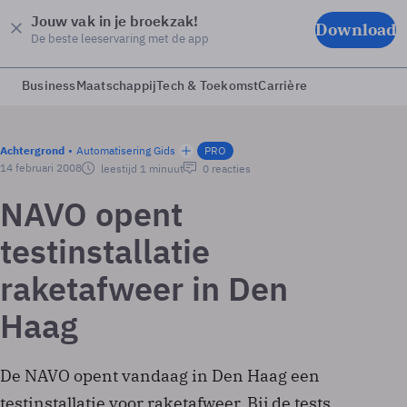
Jouw vak in je broekzak!
Download
De beste leeservaring met de app
Business
Maatschappij
Tech & Toekomst
Carrière
Achtergrond
Automatisering Gids
PRO
14 februari 2008
leestijd 1 minuut
0 reacties
NAVO opent
testinstallatie
raketafweer in Den
Haag
De NAVO opent vandaag in Den Haag een
testinstallatie voor raketafweer. Bij de tests