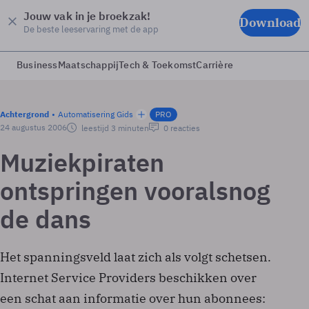
Jouw vak in je broekzak!
Download
De beste leeservaring met de app
Business
Maatschappij
Tech & Toekomst
Carrière
Achtergrond
Automatisering Gids
PRO
24 augustus 2006
leestijd 3 minuten
0 reacties
Muziekpiraten
ontspringen vooralsnog
de dans
Het spanningsveld laat zich als volgt schetsen.
Internet Service Providers beschikken over
een schat aan informatie over hun abonnees: