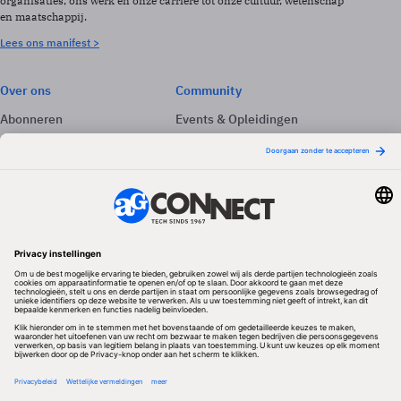
organisaties, ons werk en onze carrière tot onze cultuur, wetenschap
en maatschappij.
Lees ons manifest >
Over ons
Community
Abonneren
Events & Opleidingen
Adverteren
Nieuwsbrieven
Contact
Vacatures
Colofon
Whitepapers
Onze app
Privacyinstellingen
Volg ons
Redactionele partner