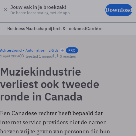
Jouw vak in je broekzak!
Download
De beste leeservaring met de app
Business
Maatschappij
Tech & Toekomst
Carrière
Achtergrond
Automatisering Gids
PRO
1 april 2004
leestijd 1 minuut
0 reacties
Muziekindustrie
verliest ook tweede
ronde in Canada
Een Canadese rechter heeft bepaald dat
internet service providers niet de namen
hoeven vrij te geven van personen die hun