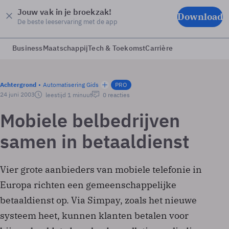
Jouw vak in je broekzak!
Download
De beste leeservaring met de app
Business
Maatschappij
Tech & Toekomst
Carrière
Achtergrond
Automatisering Gids
PRO
24 juni 2003
leestijd 1 minuut
0 reacties
Mobiele belbedrijven
samen in betaaldienst
Vier grote aanbieders van mobiele telefonie in
Europa richten een gemeenschappelijke
betaaldienst op. Via Simpay, zoals het nieuwe
systeem heet, kunnen klanten betalen voor