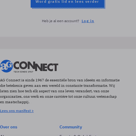
Word gratis lid en lees verder
Heb je al een account?
Log in
AG Connect is sinds 1967 de essentiële bron van ideeën en informatie
die betekenis geven aan een wereld in constante transformatie. Wij
laten zien hoe tech elk aspect van ons leven verandert, van onze
organisaties, ons werk en onze carrière tot onze cultuur, wetenschap
en maatschappij.
Lees ons manifest >
Over ons
Community