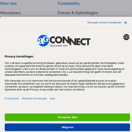
Over ons
Community
Abonneren
Events & Opleidingen
Adverteren
Nieuwsbrieven
Contact
Vacatures
Colofon
Whitepapers
Onze app
Privacyinstellingen
Volg ons
Redactionele partner
Algemene Voorwaarden & Copyrights
Privacy & Cookies