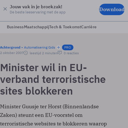
Jouw vak in je broekzak!
Download
De beste leeservaring met de app
Business
Maatschappij
Tech & Toekomst
Carrière
Achtergrond
Automatisering Gids
PRO
2 oktober 2007
leestijd 2 minuten
0 reacties
Minister wil in EU-
verband terroristische
sites blokkeren
Minister Guusje ter Horst (Binnenlandse
Zaken) steunt een EU-voorstel om
terroristische websites te blokkeren waarop