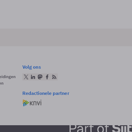
Volg ons
eidingen
en
Redactionele partner