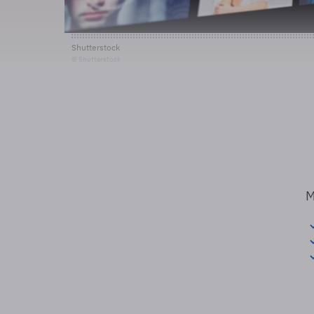
Shutterstock
© Shutterstock
M