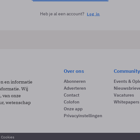
Heb je al een account?
Log in
Over ons
Community
Abonneren
Events & Opl
ën en informatie
Adverteren
Nieuwsbriev
sformatie. Wij
Contact
Vacatures
t, van onze
Colofon
Whitepapers
uur, wetenschap
Onze app
Privacyinstellingen
& Cookies