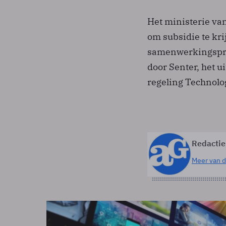
Het ministerie va
om subsidie te kri
samenwerkingspro
door Senter, het u
regeling Technol
Redactie
Meer van d