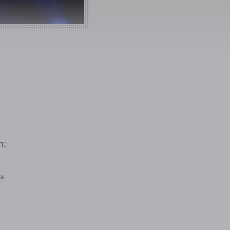
n:
rs