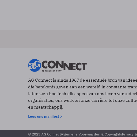
AG Connect is sinds 1967 de essentiële bron van idee
die betekenis geven aan een wereld in constante tran
laten zien hoe tech elk aspect van ons leven verander
organisaties, ons werk en onze carrière tot onze cult
en maatschappij.
Lees ons manifest >
© 2023 AG Connect
Algemene Voorwaarden & Copyrights
Privacy 