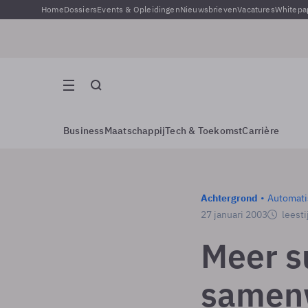
Home
Dossiers
Events & Opleidingen
Nieuwsbrieven
Vacatures
Whitepa
Business
Maatschappij
Tech & Toekomst
Carrière
Achtergrond
Automati
27 januari 2003
leesti
Meer s
samen