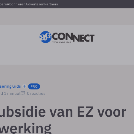
pers
Abonneren
Adverteren
Partners
sering Gids
PRO
jd 1 minuut
0 reacties
ubsidie van EZ voor
werking