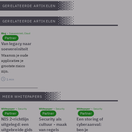
GERELATEERDE ARTIKELEN
GERELATEERDE ARTIKELEN
Blog
Soevereinteit, Cloud
Partner
Van legacy naar
soevereiniteit
Waarom je oude
applicaties je
grootste risico
zijn.
1 min
MEER WHITEPAPERS
Whitepaper
Security
Whitepaper
Security
Whitepaper
Security
Partner
Partner
Partner
NIS 2-richtlijn
Security als
Een storing of
uitgelegd: een
cultuur - maak
cyberaanval:
uitgebreide gids
van regels
ben je