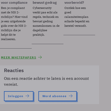
voor compliance
bewust gedrag
voorbereid?
Ben je compliant
Cybersecurity
Ontdek hoe een
met de NIS 2-
werkt pas echt als
goed
richtlijn? Hier vind
regels, techniek en
calamiteitenplan
je een uitgebreide
bewust gedrag
schade beperkt en
gids over de NIS 2-
samenkomen in de
herstel versnelt.
richtlijn die je
dagelijkse
helpt dit te
praktijk.
realiseren.
MEER WHITEPAPERS
Reacties
Om een reactie achter te laten is een account
vereist.
Inloggen
Word abonnee