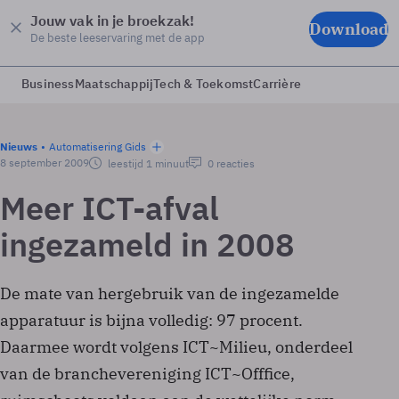
Jouw vak in je broekzak!
Download
De beste leeservaring met de app
Business
Maatschappij
Tech & Toekomst
Carrière
Nieuws
Automatisering Gids
8 september 2009
leestijd 1 minuut
0 reacties
Meer ICT-afval
ingezameld in 2008
De mate van hergebruik van de ingezamelde
apparatuur is bijna volledig: 97 procent.
Daarmee wordt volgens ICT~Milieu, onderdeel
van de branchevereniging ICT~Offfice,