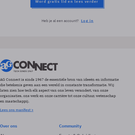
Word gratis lid en lees verder
Heb je al een account?
Log in
AG Connect is sinds 1967 de essentiële bron van ideeën en informatie
die betekenis geven aan een wereld in constante transformatie. Wij
laten zien hoe tech elk aspect van ons leven verandert, van onze
organisaties, ons werk en onze carrière tot onze cultuur, wetenschap
en maatschappij.
Lees ons manifest >
Over ons
Community