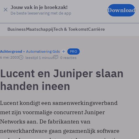
Jouw vak in je broekzak!
Download
De beste leeservaring met de app
Business
Maatschappij
Tech & Toekomst
Carrière
Achtergrond
Automatisering Gids
PRO
6 mei 2003
leestijd 1 minuut
0 reacties
Lucent en Juniper slaan
handen ineen
Lucent kondigt een samenwerkingsverband
met zijn voormalige concurrent Juniper
Networks aan. De fabrikanten van
netwerkhardware gaan gezamenlijk software