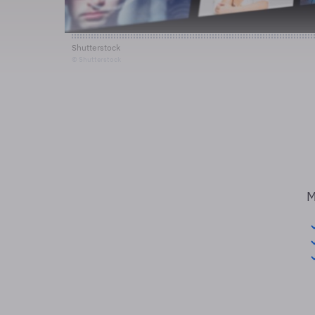
Shutterstock
© Shutterstock
M