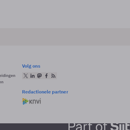
Volg ons
eidingen
en
Redactionele partner