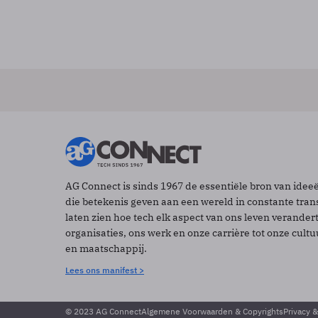
AG Connect is sinds 1967 de essentiële bron van idee
die betekenis geven aan een wereld in constante tran
laten zien hoe tech elk aspect van ons leven verander
organisaties, ons werk en onze carrière tot onze cult
en maatschappij.
Lees ons manifest >
© 2023 AG Connect
Algemene Voorwaarden & Copyrights
Privacy 