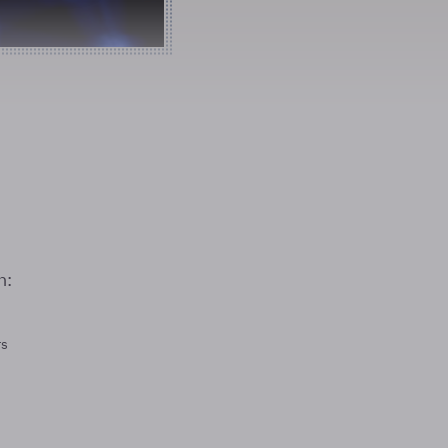
n:
rs