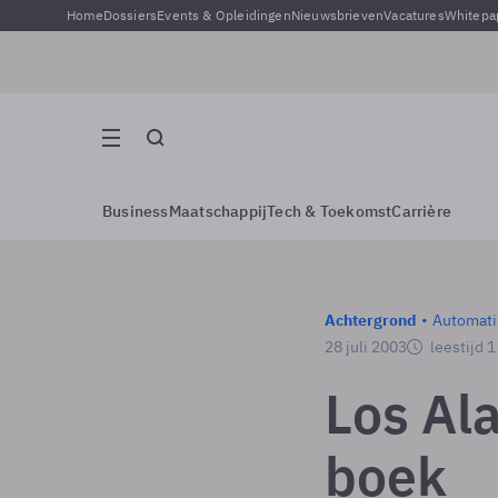
Home
Dossiers
Events & Opleidingen
Nieuwsbrieven
Vacatures
Whitepa
Business
Maatschappij
Tech & Toekomst
Carrière
Achtergrond
Automati
28 juli 2003
leestijd 
Los Al
boek