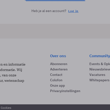
Heb je al een account?
Log in
Over ons
Community
Abonneren
Events & Opl
ën en informatie
Adverteren
Nieuwsbriev
sformatie. Wij
Contact
Vacatures
t, van onze
Colofon
Whitepapers
uur, wetenschap
Onze app
Privacyinstellingen
& Cookies