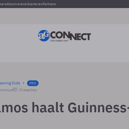
pers
Abonneren
Adverteren
Partners
sering Gids
PRO
1 minuut
0 reacties
amos haalt Guinness