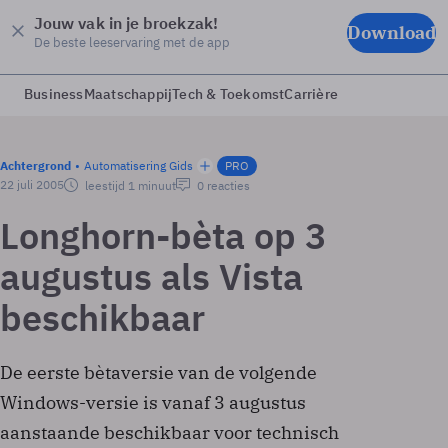
Jouw vak in je broekzak!
Download
De beste leeservaring met de app
Business
Maatschappij
Tech & Toekomst
Carrière
Achtergrond
Automatisering Gids
PRO
22 juli 2005
leestijd 1 minuut
0 reacties
Longhorn-bèta op 3
augustus als Vista
beschikbaar
De eerste bètaversie van de volgende
Windows-versie is vanaf 3 augustus
aanstaande beschikbaar voor technisch