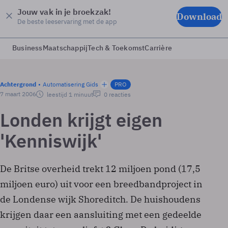
Jouw vak in je broekzak!
Download
De beste leeservaring met de app
Business
Maatschappij
Tech & Toekomst
Carrière
Achtergrond
Automatisering Gids
PRO
7 maart 2006
leestijd 1 minuut
0 reacties
Londen krijgt eigen
'Kenniswijk'
De Britse overheid trekt 12 miljoen pond (17,5
miljoen euro) uit voor een breedbandproject in
de Londense wijk Shoreditch. De huishoudens
krijgen daar een aansluiting met een gedeelde