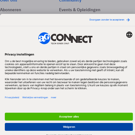
Over ons
Community
Abonneren
Events & Opleidingen
Adverteren
Nieuwsbrieven
Contact
Vacatures
Colofon
Whitepapers
Onze app
Privacyinstellingen
Volg ons
Redactionele partner
Algemene Voorwaarden & Copyrights
Privacy & Cookies