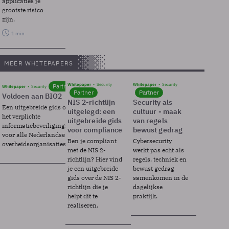
applicaties je
grootste risico
zijn.
1 min
MEER WHITEPAPERS
Whitepaper
Security
Whitepaper
Security
Partner
Whitepaper
Security
Partner
Partner
Voldoen aan BIO2
NIS 2-richtlijn
Security als
Een uitgebreide gids over BIO2,
uitgelegd: een
cultuur - maak
het verplichte
uitgebreide gids
van regels
informatiebeveiligingsframework
voor compliance
bewust gedrag
voor alle Nederlandse
Ben je compliant
Cybersecurity
overheidsorganisaties.
met de NIS 2-
werkt pas echt als
richtlijn? Hier vind
regels, techniek en
je een uitgebreide
bewust gedrag
gids over de NIS 2-
samenkomen in de
richtlijn die je
dagelijkse
helpt dit te
praktijk.
realiseren.