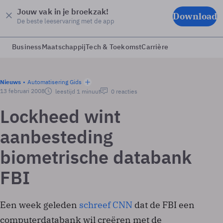
Jouw vak in je broekzak!
Download
De beste leeservaring met de app
Business
Maatschappij
Tech & Toekomst
Carrière
Nieuws
Automatisering Gids
13 februari 2008
leestijd 1 minuut
0 reacties
Lockheed wint
aanbesteding
biometrische databank
FBI
Een week geleden
schreef CNN
dat de FBI een
computerdatabank wil creëren met de