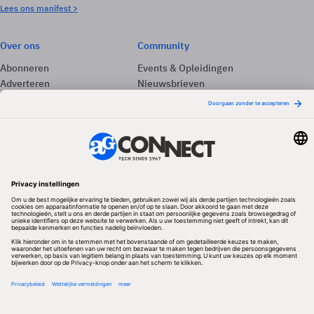
Lees ons manifest >
Over ons
Community
Abonneren
Events & Opleidingen
Adverteren
Nieuwsbrieven
Contact
Vacatures
Colofon
Whitepapers
Onze app
Privacyinstellingen
Volg ons
Redactionele partner
Algemene Voorwaarden & Copyrights