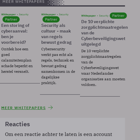
MEER WHITEPAPERS
Whitepaper
Security
Whitepaper
Security
Partner
Whitepaper
Security
Partner
Partner
De 10 verplichte
Een storing of
Security als
zorgplichtmaatregelen
cyberaanval:
cultuur - maak
van de
ben je
van regels
Cyberbeveiligingswet
voorbereid?
bewust gedrag
uitgelegd
Ontdek hoe een
Cybersecurity
De 10 verplichte
goed
werkt pas echt als
zorgplichtmaatregelen
calamiteitenplan
regels, techniek en
van de
schade beperkt en
bewust gedrag
Cyberbeveiligingswet
herstel versnelt.
samenkomen in de
waar Nederlandse
dagelijkse
organisaties aan moeten
praktijk.
voldoen.
MEER WHITEPAPERS
Reacties
Om een reactie achter te laten is een account