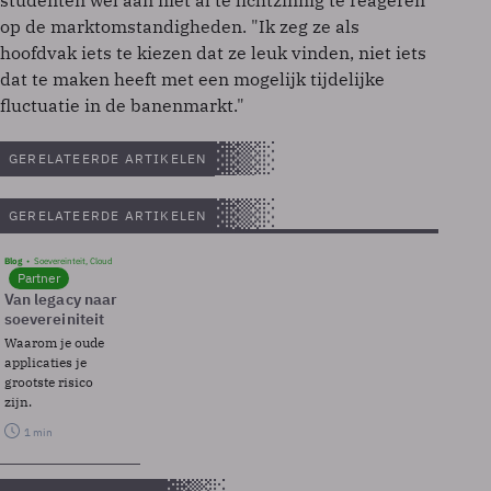
studenten wel aan niet al te lichtzinnig te reageren
op de marktomstandigheden. "Ik zeg ze als
hoofdvak iets te kiezen dat ze leuk vinden, niet iets
dat te maken heeft met een mogelijk tijdelijke
fluctuatie in de banenmarkt."
GERELATEERDE ARTIKELEN
GERELATEERDE ARTIKELEN
Blog
Soevereinteit, Cloud
Partner
Van legacy naar
soevereiniteit
Waarom je oude
applicaties je
grootste risico
zijn.
1 min