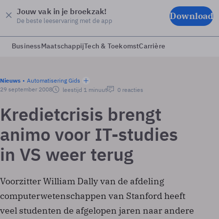
Jouw vak in je broekzak!
Download
De beste leeservaring met de app
Business
Maatschappij
Tech & Toekomst
Carrière
Nieuws
Automatisering Gids
29 september 2008
leestijd 1 minuut
0 reacties
Kredietcrisis brengt
animo voor IT-studies
in VS weer terug
Voorzitter William Dally van de afdeling
computerwetenschappen van Stanford heeft
veel studenten de afgelopen jaren naar andere