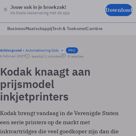
Jouw vak in je broekzak!
Download
De beste leeservaring met de app
Business
Maatschappij
Tech & Toekomst
Carrière
Achtergrond
Automatisering Gids
PRO
6 februari 2007
leestijd 2 minuten
0 reacties
Kodak knaagt aan
prijsmodel
inkjetprinters
Kodak brengt vandaag in de Verenigde Staten
een serie printers op de markt met
inktcartridges die veel goedkoper zijn dan die