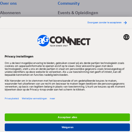
Over ons
Community
Abonneren
Events & Opleidingen
Adverteren
Nieuwsbrieven
Contact
Vacatures
Colofon
Whitepapers
Onze app
Privacyinstellingen
Volg ons
Redactionele partner
Algemene Voorwaarden & Copyrights
Privacy & Cookies