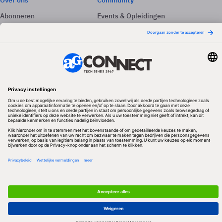
Over ons
Community
Abonneren
Events & Opleidingen
Adverteren
Nieuwsbrieven
Contact
Vacatures
Colofon
Whitepapers
Onze app
Privacyinstellingen
Volg ons
Redactionele partner
Algemene Voorwaarden & Copyrights
Privacy & Cookies