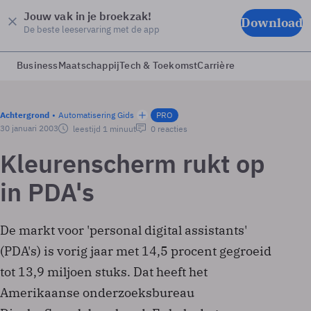
Jouw vak in je broekzak!
Download
De beste leeservaring met de app
Business
Maatschappij
Tech & Toekomst
Carrière
Achtergrond
Automatisering Gids
PRO
30 januari 2003
leestijd 1 minuut
0 reacties
Kleurenscherm rukt op
in PDA's
De markt voor 'personal digital assistants'
(PDA's) is vorig jaar met 14,5 procent gegroeid
tot 13,9 miljoen stuks. Dat heeft het
Amerikaanse onderzoeksbureau