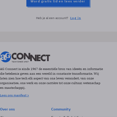
Word gratis lid en lees verder
Heb je al een account?
Log in
AG Connect is sinds 1967 de essentiële bron van ideeën en informatie
die betekenis geven aan een wereld in constante transformatie. Wij
laten zien hoe tech elk aspect van ons leven verandert, van onze
organisaties, ons werk en onze carrière tot onze cultuur, wetenschap
en maatschappij.
Lees ons manifest >
Over ons
Community