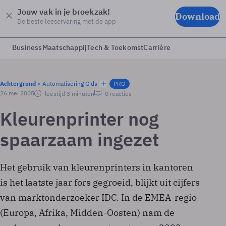
Jouw vak in je broekzak!
Download
De beste leeservaring met de app
Business
Maatschappij
Tech & Toekomst
Carrière
Achtergrond
Automatisering Gids
PRO
26 mei 2005
leestijd 3 minuten
0 reacties
Kleurenprinter nog
spaarzaam ingezet
Het gebruik van kleurenprinters in kantoren
is het laatste jaar fors gegroeid, blijkt uit cijfers
van marktonderzoeker IDC. In de EMEA-regio
(Europa, Afrika, Midden-Oosten) nam de