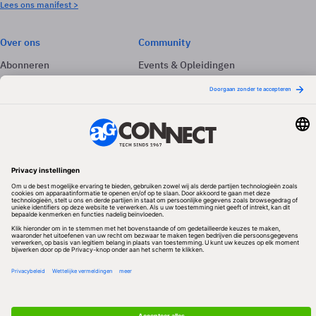
Lees ons manifest >
Over ons
Community
Abonneren
Events & Opleidingen
Adverteren
Nieuwsbrieven
Contact
Vacatures
Colofon
Whitepapers
Onze app
Privacyinstellingen
Volg ons
Redactionele partner
Algemene Voorwaarden & Copyrights