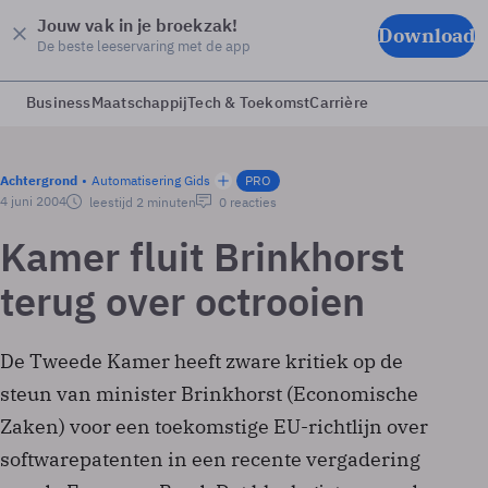
Jouw vak in je broekzak!
Download
De beste leeservaring met de app
Business
Maatschappij
Tech & Toekomst
Carrière
Achtergrond
Automatisering Gids
PRO
4 juni 2004
leestijd 2 minuten
0 reacties
Kamer fluit Brinkhorst
terug over octrooien
De Tweede Kamer heeft zware kritiek op de
steun van minister Brinkhorst (Economische
Zaken) voor een toekomstige EU-richtlijn over
softwarepatenten in een recente vergadering