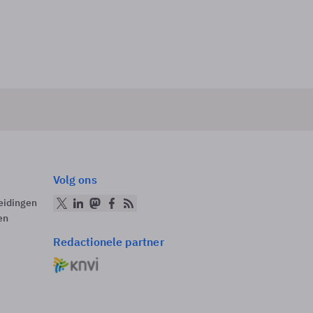
Volg ons
eidingen
en
Redactionele partner