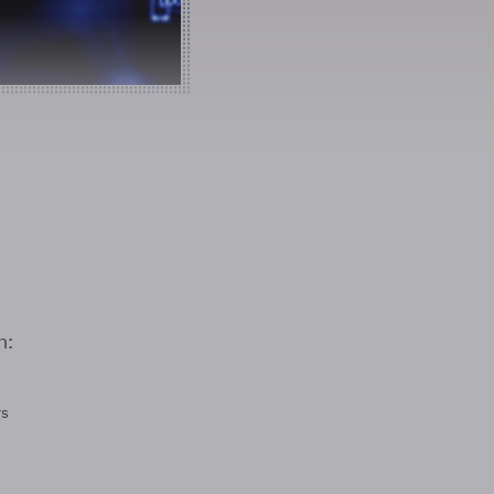
n:
rs