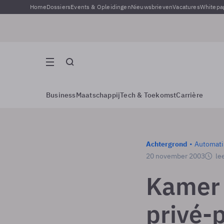
Home
Dossiers
Events & Opleidingen
Nieuwsbrieven
Vacatures
Whitepa
Business
Maatschappij
Tech & Toekomst
Carrière
Achtergrond
Automati
20 november 2003
lee
Kamer 
privé-p