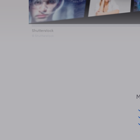
Shutterstock
© Shutterstock
M