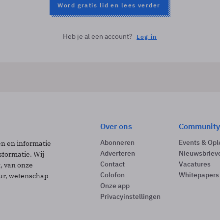
Word gratis lid en lees verder
Heb je al een account?
Log in
Over ons
Community
Abonneren
Events & Opl
ën en informatie
Adverteren
Nieuwsbriev
sformatie. Wij
Contact
Vacatures
t, van onze
Colofon
Whitepapers
uur, wetenschap
Onze app
Privacyinstellingen