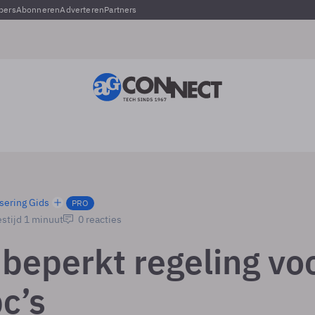
pers
Abonneren
Adverteren
Partners
sering Gids
PRO
stijd 1 minuut
0 reacties
beperkt regeling vo
c’s