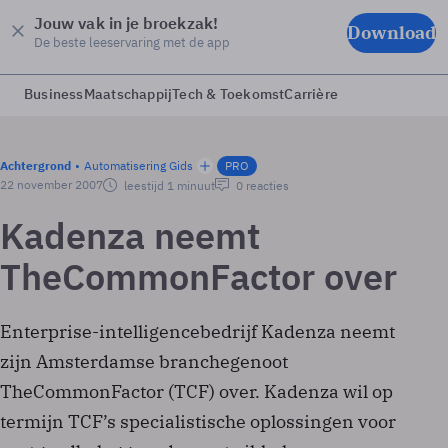
Jouw vak in je broekzak!
Download
De beste leeservaring met de app
Business
Maatschappij
Tech & Toekomst
Carrière
Achtergrond
Automatisering Gids
PRO
22 november 2007
leestijd 1 minuut
0 reacties
Kadenza neemt
TheCommonFactor over
Enterprise-intelligencebedrijf Kadenza neemt
zijn Amsterdamse branchegenoot
TheCommonFactor (TCF) over. Kadenza wil op
termijn TCF’s specialistische oplossingen voor