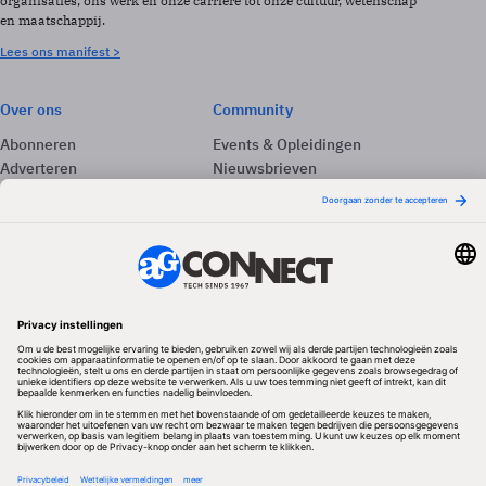
organisaties, ons werk en onze carrière tot onze cultuur, wetenschap
en maatschappij.
Lees ons manifest >
Over ons
Community
Abonneren
Events & Opleidingen
Adverteren
Nieuwsbrieven
Contact
Vacatures
Colofon
Whitepapers
Onze app
Privacyinstellingen
Volg ons
Redactionele partner