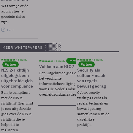
Waarom je oude
applicaties je
grootste risico
zijn.
1 min
MEER WHITEPAPERS
Whitepaper
Security
Whitepaper
Security
Partner
Whitepaper
Security
Partner
Partner
Voldoen aan BIO2
NIS 2-richtlijn
Security als
Een uitgebreide gids over BIO2,
uitgelegd: een
cultuur - maak
het verplichte
uitgebreide gids
van regels
informatiebeveiligingsframework
voor compliance
bewust gedrag
voor alle Nederlandse
Ben je compliant
Cybersecurity
overheidsorganisaties.
met de NIS 2-
werkt pas echt als
richtlijn? Hier vind
regels, techniek en
je een uitgebreide
bewust gedrag
gids over de NIS 2-
samenkomen in de
richtlijn die je
dagelijkse
helpt dit te
praktijk.
realiseren.