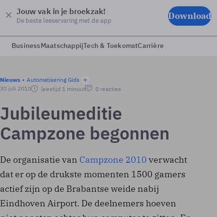
Jouw vak in je broekzak!
Download
De beste leeservaring met de app
Business
Maatschappij
Tech & Toekomst
Carrière
Nieuws
Automatisering Gids
30 juli 2010
leestijd 1 minuut
0 reacties
Jubileumeditie
Campzone begonnen
De organisatie van
Campzone 2010
verwacht
dat er op de drukste momenten 1500 gamers
actief zijn op de Brabantse weide nabij
Eindhoven Airport. De deelnemers hoeven