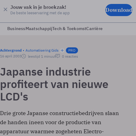
Jouw vak in je broekzak!
Download
De beste leeservaring met de app
Business
Maatschappij
Tech & Toekomst
Carrière
Achtergrond
Automatisering Gids
PRO
16 april 2003
leestijd 1 minuut
0 reacties
Japanse industrie
profiteert van nieuwe
LCD's
Drie grote Japanse constructiebedrijven slaan
de handen ineen voor de productie van
apparatuur waarmee zogeheten Electro-