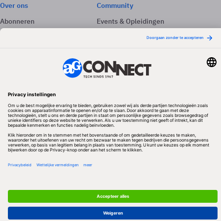
Over ons
Community
Abonneren
Events & Opleidingen
Adverteren
Nieuwsbrieven
Contact
Vacatures
Colofon
Whitepapers
Onze app
Privacyinstellingen
Volg ons
Redactionele partner
Algemene Voorwaarden & Copyrights
Privacy & Cookies