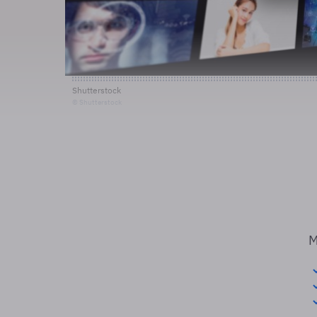
Shutterstock
© Shutterstock
M