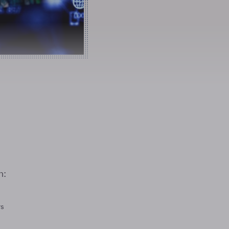
n:
rs