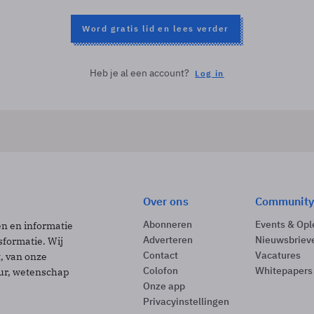
Word gratis lid en lees verder
Heb je al een account?
Log in
Over ons
Community
Abonneren
Events & Opl
ën en informatie
Adverteren
Nieuwsbriev
sformatie. Wij
Contact
Vacatures
t, van onze
Colofon
Whitepapers
uur, wetenschap
Onze app
Privacyinstellingen