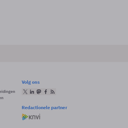
Volg ons
eidingen
en
Redactionele partner