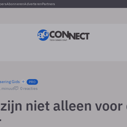
pers
Abonneren
Adverteren
Partners
sering Gids
PRO
1 minuut
0 reacties
zijn niet alleen voor
r