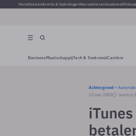
Home
Dossiers
Events & Opleidingen
Nieuwsbrieven
Vacatures
Whitepa
Business
Maatschappij
Tech & Toekomst
Carrière
Achtergrond
Automati
13 mei 2003
leestijd 
iTunes 
betale