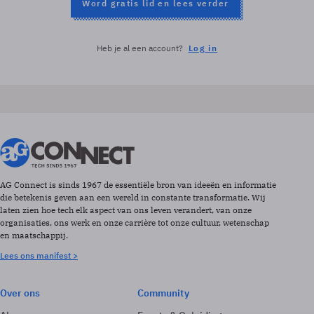
Word gratis lid en lees verder
Heb je al een account?
Log in
AG Connect is sinds 1967 de essentiële bron van ideeën en informatie
die betekenis geven aan een wereld in constante transformatie. Wij
laten zien hoe tech elk aspect van ons leven verandert, van onze
organisaties, ons werk en onze carrière tot onze cultuur, wetenschap
en maatschappij.
Lees ons manifest >
Over ons
Community