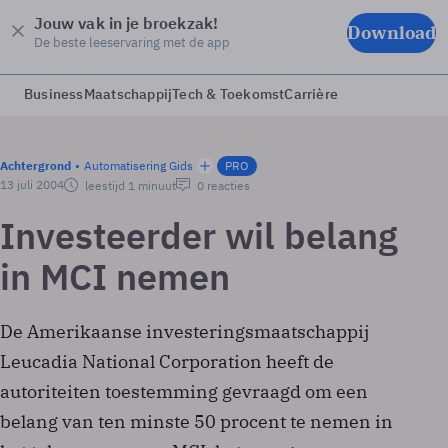
Jouw vak in je broekzak!
Download
De beste leeservaring met de app
Business
Maatschappij
Tech & Toekomst
Carrière
Achtergrond
Automatisering Gids
PRO
13 juli 2004
leestijd 1 minuut
0 reacties
Investeerder wil belang
in MCI nemen
De Amerikaanse investeringsmaatschappij
Leucadia National Corporation heeft de
autoriteiten toestemming gevraagd om een
belang van ten minste 50 procent te nemen in