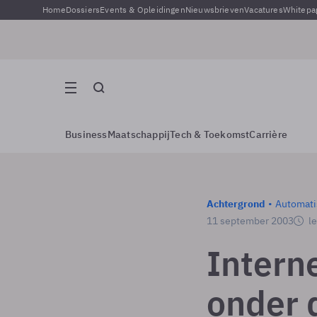
Home
Dossiers
Events & Opleidingen
Nieuwsbrieven
Vacatures
Whitepa
Business
Maatschappij
Tech & Toekomst
Carrière
Achtergrond
Automati
11 september 2003
le
Intern
onder 