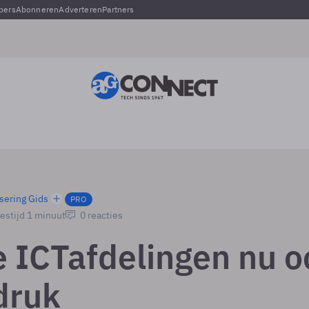
pers
Abonneren
Adverteren
Partners
sering Gids
PRO
estijd 1 minuut
0 reacties
e ICT­afdelingen nu 
druk