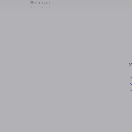
Shutterstock
© Shutterstock
M