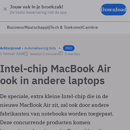
Jouw vak in je broekzak!
Download
De beste leeservaring met de app
Business
Maatschappij
Tech & Toekomst
Carrière
Achtergrond
Automatisering Gids
PRO
1 februari 2008
leestijd 2 minuten
0 reacties
Intel-chip MacBook Air
ook in andere laptops
De speciale, extra kleine Intel-chip die in de
nieuwe MacBook Air zit, zal ook door andere
fabrikanten van notebooks worden toegepast.
Deze concurrende producten komen