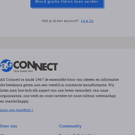
Word gratis lid en lees verder
Heb je al een account?
Log in
AG Connect is sinds 1967 de essentiële bron van ideeën en informatie
die betekenis geven aan een wereld in constante transformatie. Wij
laten zien hoe tech elk aspect van ons leven verandert, van onze
organisaties, ons werk en onze carrière tot onze cultuur, wetenschap
en maatschappij.
Lees ons manifest >
Over ons
Community