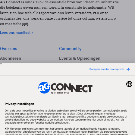
AG Connect is sinds 1967 de essentiële bron van ideeën en informatie
die betekenis geven aan een wereld in constante transformatie. Wij
laten zien hoe tech elk aspect van ons leven verandert, van onze
organisaties, ons werk en onze carrière tot onze cultuur, wetenschap
en maatschappij.
Lees ons manifest >
Over ons
Community
Abonneren
Events & Opleidingen
Adverteren
Nieuwsbrieven
Contact
Vacatures
Colofon
Whitepapers
Onze app
Privacyinstellingen
Volg ons
Redactionele partner