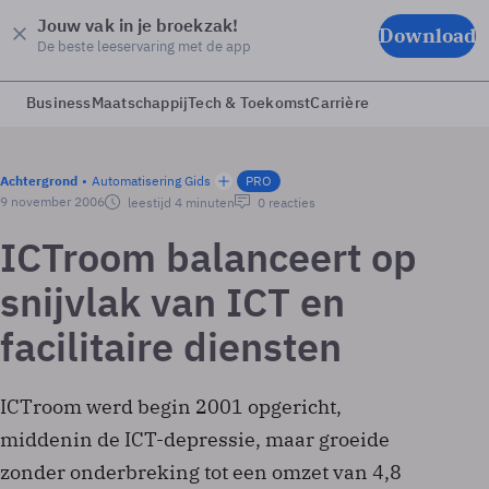
Jouw vak in je broekzak!
Download
De beste leeservaring met de app
Business
Maatschappij
Tech & Toekomst
Carrière
Achtergrond
Automatisering Gids
PRO
9 november 2006
leestijd 4 minuten
0 reacties
ICTroom balanceert op
snijvlak van ICT en
facilitaire diensten
ICTroom werd begin 2001 opgericht,
middenin de ICT-depressie, maar groeide
zonder onderbreking tot een omzet van 4,8