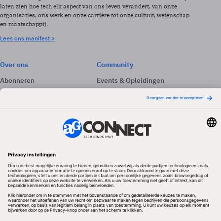
laten zien hoe tech elk aspect van ons leven verandert, van onze
organisaties, ons werk en onze carrière tot onze cultuur, wetenschap
en maatschappij.
Lees ons manifest >
Over ons
Community
Abonneren
Events & Opleidingen
Adverteren
Nieuwsbrieven
Contact
Vacatures
Colofon
Whitepapers
Onze app
Privacyinstellingen
Volg ons
Redactionele partner