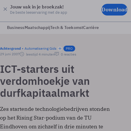
Jouw vak in je broekzak!
Download
De beste leeservaring met de app
Business
Maatschappij
Tech & Toekomst
Carrière
Achtergrond
Automatisering Gids
PRO
29 juni 2007
leestijd 4 minuten
0 reacties
ICT-starters uit
verdomhoekje van
durfkapitaalmarkt
Zes startende technologiebedrijven stonden
op het Rising Star-podium van de TU
Eindhoven om zichzelf in drie minuten te