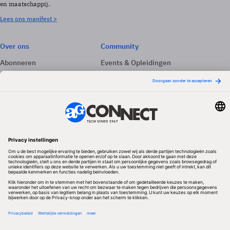
en maatschappij.
Lees ons manifest >
Over ons
Community
Abonneren
Events & Opleidingen
Adverteren
Nieuwsbrieven
Contact
Vacatures
Colofon
Whitepapers
Onze app
Privacyinstellingen
Volg ons
Redactionele partner