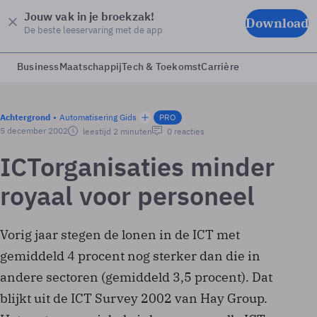
Jouw vak in je broekzak!
Download
De beste leeservaring met de app
Business
Maatschappij
Tech & Toekomst
Carrière
Achtergrond
Automatisering Gids
PRO
5 december 2002
leestijd 2 minuten
0 reacties
ICT­organisaties minder
royaal voor personeel
Vorig jaar stegen de lonen in de ICT met
gemiddeld 4 procent nog sterker dan die in
andere sectoren (gemiddeld 3,5 procent). Dat
blijkt uit de ICT Survey 2002 van Hay Group.