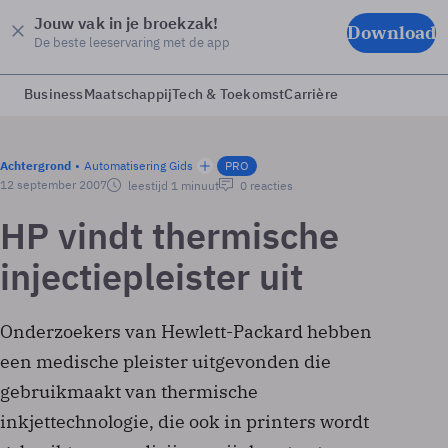
Jouw vak in je broekzak!
Download
De beste leeservaring met de app
Business
Maatschappij
Tech & Toekomst
Carrière
Achtergrond
Automatisering Gids
PRO
12 september 2007
leestijd 1 minuut
0 reacties
HP vindt thermische
injectiepleister uit
Onderzoekers van Hewlett-Packard hebben
een medische pleister uitgevonden die
gebruikmaakt van thermische
inkjettechnologie, die ook in printers wordt