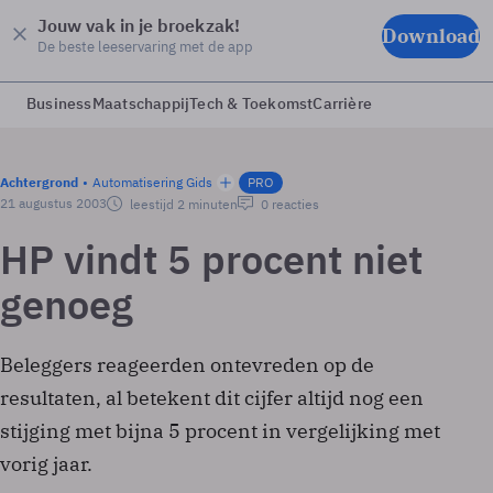
Jouw vak in je broekzak!
Download
De beste leeservaring met de app
Business
Maatschappij
Tech & Toekomst
Carrière
Achtergrond
Automatisering Gids
PRO
21 augustus 2003
leestijd 2 minuten
0 reacties
HP vindt 5 procent niet
genoeg
Beleggers reageerden ontevreden op de
resultaten, al betekent dit cijfer altijd nog een
stijging met bijna 5 procent in vergelijking met
vorig jaar.