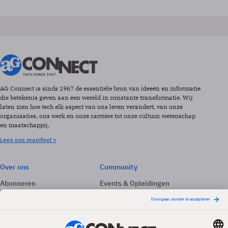
AG Connect is sinds 1967 de essentiële bron van ideeën en informatie
die betekenis geven aan een wereld in constante transformatie. Wij
laten zien hoe tech elk aspect van ons leven verandert, van onze
organisaties, ons werk en onze carrière tot onze cultuur, wetenschap
en maatschappij.
Lees ons manifest >
Over ons
Community
Abonneren
Events & Opleidingen
Adverteren
Nieuwsbrieven
Contact
Vacatures
Colofon
Whitepapers