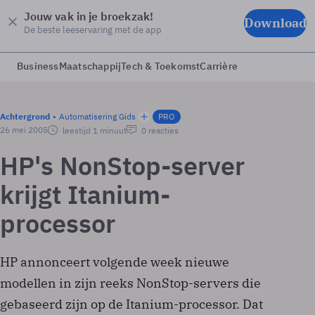
Jouw vak in je broekzak!
Download
De beste leeservaring met de app
Business
Maatschappij
Tech & Toekomst
Carrière
Achtergrond
Automatisering Gids
PRO
26 mei 2005
leestijd 1 minuut
0 reacties
HP's NonStop-server
krijgt Itanium-
processor
HP annonceert volgende week nieuwe
modellen in zijn reeks NonStop-servers die
gebaseerd zijn op de Itanium-processor. Dat