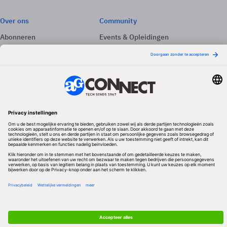
Over ons
Community
Abonneren
Events & Opleidingen
Adverteren
Nieuwsbrieven
Contact
Vacatures
Colofon
Whitepapers
Onze app
Privacyinstellingen
Volg ons
Redactionele partner
Algemene Voorwaarden & Copyrights
Privacy & Cookies