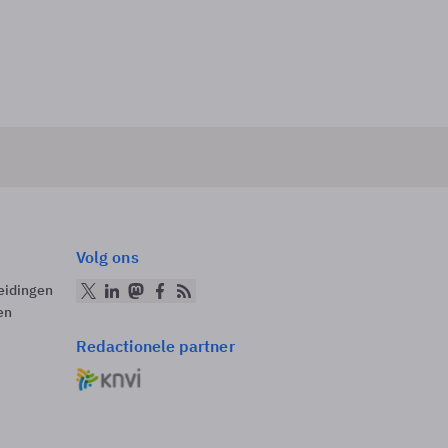
Volg ons
eidingen
en
Redactionele partner