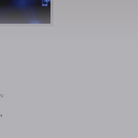
n:
rs