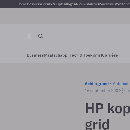
Home
Dossiers
Events & Opleidingen
Nieuwsbrieven
Vacatures
Whitepa
Business
Maatschappij
Tech & Toekomst
Carrière
Achtergrond
Automati
16 september 2004
le
HP kop
grid