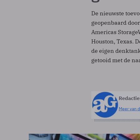
De nieuwste toev
geopenbaard door h
Americas Storage
Houston, Texas. D
de eigen denktank
getooid met de na
Redactie
Meer van d