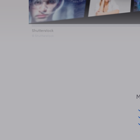
Shutterstock
© Shutterstock
M