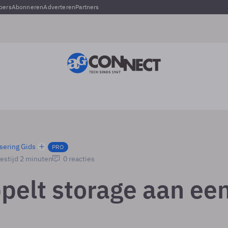
pers
Abonneren
Adverteren
Partners
sering Gids
PRO
estijd 2 minuten
0 reacties
pelt storage aan ee