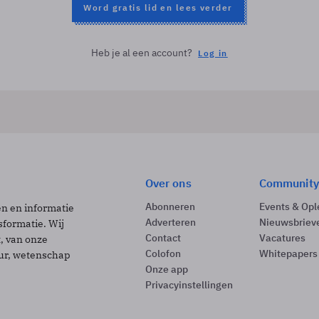
Word gratis lid en lees verder
Heb je al een account?
Log in
Over ons
Community
Abonneren
Events & Opl
ën en informatie
Adverteren
Nieuwsbriev
sformatie. Wij
Contact
Vacatures
t, van onze
Colofon
Whitepapers
uur, wetenschap
Onze app
Privacyinstellingen