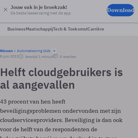
Jouw vak in je broekzak!
Download
De beste leeservaring met de app
Business
Maatschappij
Tech & Toekomst
Carrière
Nieuws
Automatisering Gids
8 juni 2011
leestijd 1 minuut
0 reacties
Helft cloudgebruikers is
al aangevallen
43 procent van hen heeft
beveiligingsproblemen ondervonden met zijn
cloudservicesproviders. Beveiliging is dan ook
voor de helft van de respondenten de