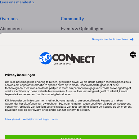
Lees ons manifest >
Over ons
Community
Abonneren
Events & Opleidingen
Adverteren
Nieuwsbrieven
Contact
Vacatures
Colofon
Whitepapers
Onze app
Privacyinstellingen
Volg ons
Redactionele partner
Algemene Voorwaarden & Copyrights