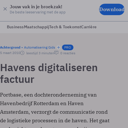
Jouw vak in je broekzak!
Download
De beste leeservaring met de app
Business
Maatschappij
Tech & Toekomst
Carrière
Achtergrond
Automatisering Gids
PRO
5 maart 2010
leestijd 3 minuten
0 reacties
Havens digitaliseren
factuur
Portbase, een dochteronderneming van
Havenbedrijf Rotterdam en Haven
Amsterdam, verzorgt de communicatie rond
de logistieke processen in de haven. Het gaat