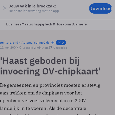
Jouw vak in je broekzak!
Download
De beste leeservaring met de app
Business
Maatschappij
Tech & Toekomst
Carrière
Achtergrond
Automatisering Gids
PRO
11 mei 2004
leestijd 2 minuten
0 reacties
'Haast geboden bij
invoering OV-chipkaart'
De gemeenten en provincies moeten er stevig
aan trekken om de chipkaart voor het
openbaar vervoer volgens plan in 2007
landelijk in te voeren. Als de decentrale