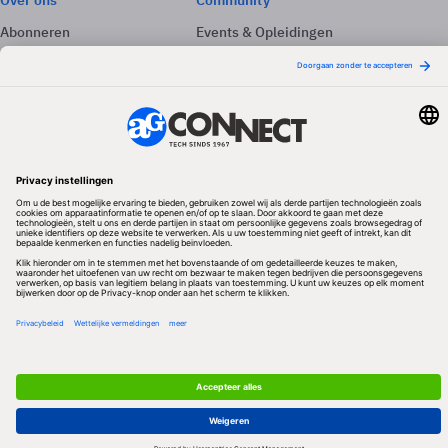
Over ons
Community
Abonneren
Events & Opleidingen
Adverteren
Nieuwsbrieven
Contact
Vacatures
Colofon
Whitepapers
Onze app
Privacyinstellingen
Volg ons
Redactionele partner
Algemene Voorwaarden & Copyrights
Privacy & Cookies