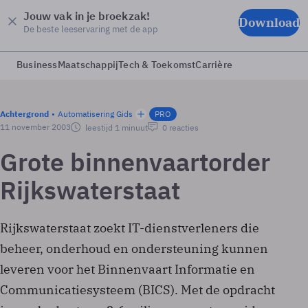
Jouw vak in je broekzak!
Download
De beste leeservaring met de app
Business
Maatschappij
Tech & Toekomst
Carrière
Achtergrond
Automatisering Gids
PRO
11 november 2003
leestijd 1 minuut
0 reacties
Grote binnenvaartorder
Rijkswaterstaat
Rijkswaterstaat zoekt IT-dienstverleners die
beheer, onderhoud en ondersteuning kunnen
leveren voor het Binnenvaart Informatie en
Communicatiesysteem (BICS). Met de opdracht