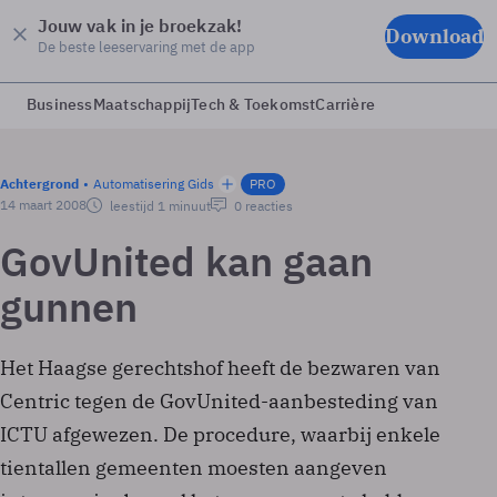
Jouw vak in je broekzak!
Download
De beste leeservaring met de app
Business
Maatschappij
Tech & Toekomst
Carrière
Achtergrond
Automatisering Gids
PRO
14 maart 2008
leestijd 1 minuut
0 reacties
GovUnited kan gaan
gunnen
Het Haagse gerechtshof heeft de bezwaren van
Centric tegen de GovUnited-aanbesteding van
ICTU afgewezen. De procedure, waarbij enkele
tientallen gemeenten moesten aangeven