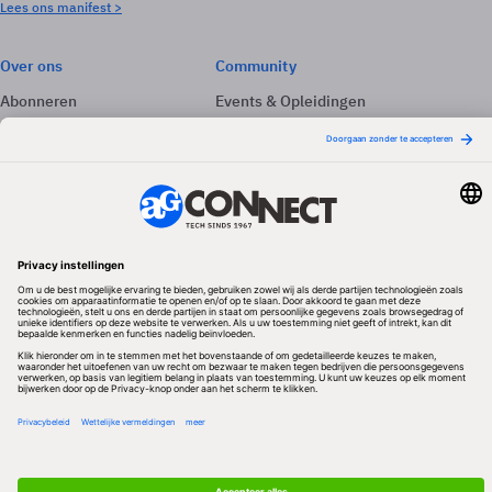
Lees ons manifest >
Over ons
Community
Abonneren
Events & Opleidingen
Adverteren
Nieuwsbrieven
Contact
Vacatures
Colofon
Whitepapers
Onze app
Privacyinstellingen
Volg ons
Redactionele partner
Algemene Voorwaarden & Copyrights