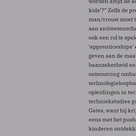
worden altijd de 
kids’?” Zelfs de p
man/vrouw moet t
aan antiwetenscha
ook een rol te spe
‘apprenticeships’ 
geven aan de maats
baanzekerheid en 
outsourcing ombui
technologieloopba
opleidingen in te
techniekstudies g
Gates, want hij kr
eens met het push
kinderen ontdekken