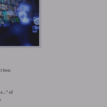
nt ben
...” of
n