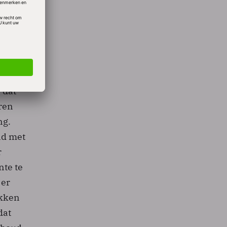
ze er
denk
ney-
s op
umers’
 dat
ren
ng.
nd met
r
nte te
 er
ekken
dat