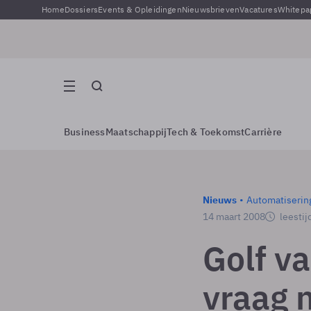
Home
Dossiers
Events & Opleidingen
Nieuwsbrieven
Vacatures
Whitepa
Business
Maatschappij
Tech & Toekomst
Carrière
Nieuws
Automatiserin
14 maart 2008
leestij
Golf va
vraag 