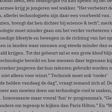
komst heeft, een belangrijke rol kan spelen bij het 
armee krijg je jongeren wel wakker. “Het verbetert d
n, allerlei technologieën zijn daar een voorbeeld van.
ien, brengt dat hen dichter bij science & tech”, merk
ologie moet minder gaan om het verder verbeteren 
loedige lifestyle en bewegen in de richting van het o
men in landen waar mensen nog steeds minder dan e
ald krijgen. Tot dat gebeurt zal er een grote kloof bli
technologie bereikt en hoe mensen daar tegenaan ki
Verzeker jongeren dat hun talenten gebruikt worden o
 niet alleen voor winst.” Techniek moet ook ‘cooler’
 de helden vandaag de dag”, vraagt iemand zich af. D
eer aan moeten doen om technologie cool te maken,
. Interessante maar vooral ‘fun’ tv-programma’s. “Ge
nders om tegenop te kijken dan Paris Hilton.” En 