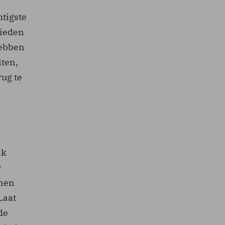
htigste
bieden
hebben
iten,
rug te
ak
r
nnen
Laat
de