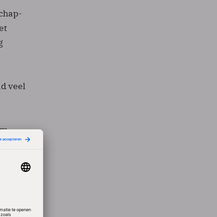
schap-
et
g
nd veel
rm
vroeg”,
st aan
nsen
de
steekt