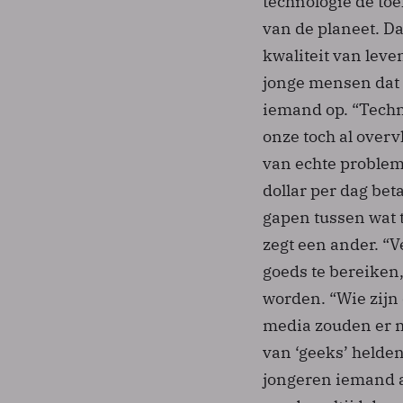
technologie de toe
van de planeet. Da
kwaliteit van leve
jonge mensen dat z
iemand op. “Techn
onze toch al overv
van echte proble
dollar per dag beta
gapen tussen wat 
zegt een ander. “
goeds te bereiken,
worden. “Wie zijn
media zouden er m
van ‘geeks’ helden
jongeren iemand a