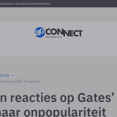
pers
Abonneren
Adverteren
Partners
g Gids
d 4 minuten
0 reacties
n reacties op Gates’
naar onpopulariteit