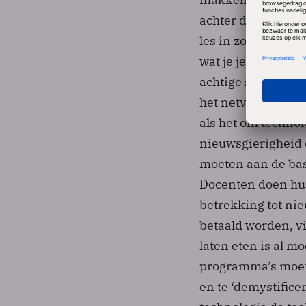
achter de vele gad
les in zoals zo oo
wat je je zelf nog
achtige science pa
het netvlies krijg
als het om technolo
nieuwsgierigheid 
moeten aan de bas
Docenten doen hun
betrekking tot ni
betaald worden, vi
laten eten is al m
programma’s moet
en te ‘demystifice