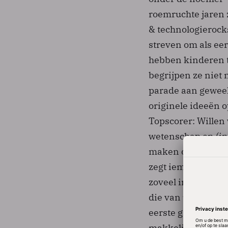
roemruchte jaren 
& technologierock
streven om als ee
hebben kinderen 
begrijpen ze niet 
parade aan geweekl
originele ideeën 
Topscorer: Willen 
wetenschap en (in
maken op de leefti
zegt iemand, “zeke
zoveel invloeden 
die van uitdaging
eerste groep hoe u
makkelijk technolo