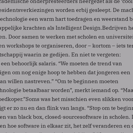
academische onderpresteerders neergezet als de ‘cool
residentsverkiezingen worden erbij gesleept. De mac
echnologie een warm hart toedragen en weerstand 
ppelijke krachten als Intelligent Design.Bedrijven 
len. Door samen te werken met scholen en universite
en workshops te organiseren, door – kortom – iets te
chappij waarin ze gedijen. En niet te vergeten:
een behoorlijk salaris. “We moeten de trend van
gen om nog enige hoop te hebben dat jongeren een
an willen nastreven.” “Om te beginnen moeten
chnologie betaalbaar worden”, merkt iemand op. “Ma
oedkoper.”Soms was het misschien even slikken voo
ijgt er zo nu en dan flink van langs. “Stop om te begi
en van black box, closed-sourcesoftware in scholen. 
 hoe software in elkaar zit, het zelf veranderen en 