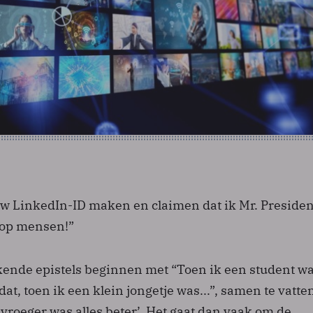
uw LinkedIn-ID maken en claimen dat ik Mr. Preside
m op mensen!”
ende epistels beginnen met “Toen ik een student was
dat, toen ik een klein jongetje was...”, samen te vatte
vroeger was alles beter’. Het gaat dan vaak om de