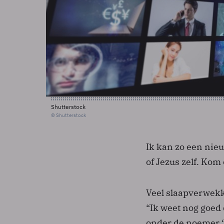
Shutterstock
© Shutterstock
Ik kan zo een nie
of Jezus zelf. Ko
Veel slaapverwekk
“Ik weet nog goed 
onder de noemer ‘