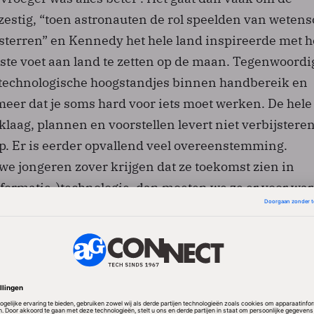
zestig, “toen astronauten de rol speelden van weten
sterren” en Kennedy het hele land inspireerde met h
rste voet aan land te zetten op de maan. Tegenwoordi
technologische hoogstandjes binnen handbereik en
meer dat je soms hard voor iets moet werken. De hele
aag, plannen en voorstellen levert niet verbijstere
op. Er is eerder opvallend veel overeenstemming.
we jongeren zover krijgen dat ze toekomst zien in
formatie-)technologie, dan moeten we ze er voor wa
jd dat ze nog van nature nieuwsgierig zijn. “Vang ze 
r in deze tijd van informatie-explosie waarin de gee
wordt blootgesteld. Je hebt twee soorten mensen. Me
en houden en mensen die uitdagingen haten. Vertel 
itdagend technologie is. Vertel de tweede groep hoe
gie is.” “Laat kinderen zien wat voor technologie er 