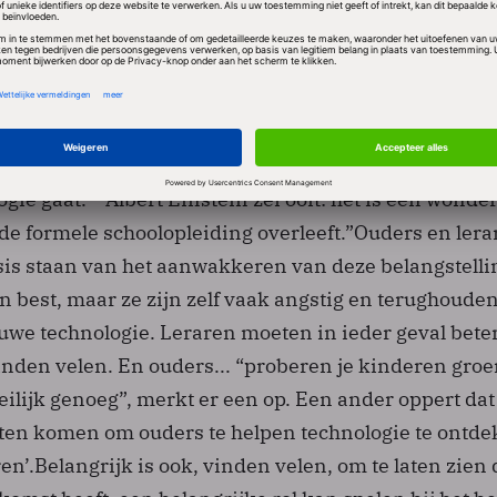
gets die ze gebruiken als speelgoed: iPod, Xbox. Geef 
k les krijgen in geschiedenis en aardrijkskunde.” “Be
 herinnert van school: de boeken of de uitstapjes?” Dis
rks moeten de ‘wow-facor’ van technologie bij de kid
en. “Maak van kinderen ‘creators’ in plaats van ‘cons
gie gaat.” “Albert Einstein zei ooit: het is een wonder
de formele schoolopleiding overleeft.”Ouders en lera
is staan van het aanwakkeren van deze belangstelli
 best, maar ze zijn zelf vaak angstig en terughoude
euwe technologie. Leraren moeten in ieder geval bete
nden velen. En ouders... “proberen je kinderen groe
oeilijk genoeg”, merkt er een op. Een ander oppert dat
en komen om ouders te helpen technologie te ontd
ren’.Belangrijk is ook, vinden velen, om te laten zien 