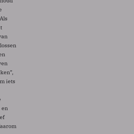
behoud
e
 Als
t
van
plossen
en
jven
jken”,
m iets
e
 en
ef
“Waarom