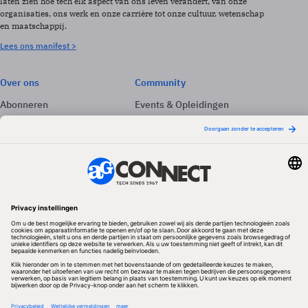
laten zien hoe tech elk aspect van ons leven verandert, van onze
organisaties, ons werk en onze carrière tot onze cultuur, wetenschap
en maatschappij.
Lees ons manifest >
Over ons
Community
Abonneren
Events & Opleidingen
Adverteren
Nieuwsbrieven
Contact
Vacatures
Colofon
Whitepapers
Onze app
Privacyinstellingen
Volg ons
Redactionele partner