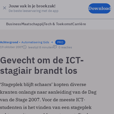
Jouw vak in je broekzak!
Download
De beste leeservaring met de app
Business
Maatschappij
Tech & Toekomst
Carrière
Achtergrond
Automatisering Gids
PRO
19 oktober 2007
leestijd 8 minuten
0 reacties
Gevecht om de ICT-
stagiair brandt los
‘Stageplek blijft schaars’ kopten diverse
kranten onlangs naar aanleiding van de Dag
van de Stage 2007. Voor de meeste ICT-
studenten is het vinden van een stageplek