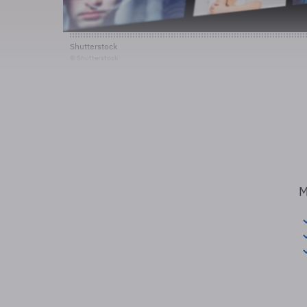
Shutterstock
© Shutterstock
M