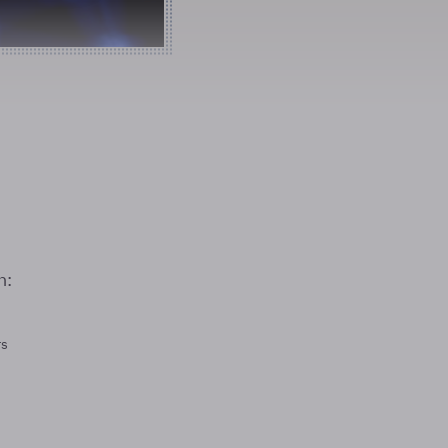
n:
rs