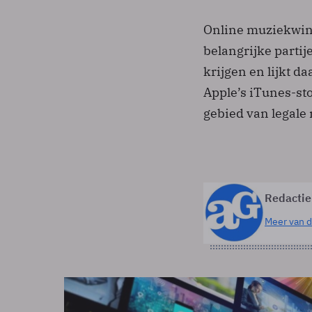
Online muziekwink
belangrijke partij
krijgen en lijkt 
Apple’s iTunes-sto
gebied van legale
Redactie
Meer van d