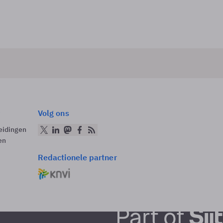
Volg ons
eidingen
en
Redactionele partner