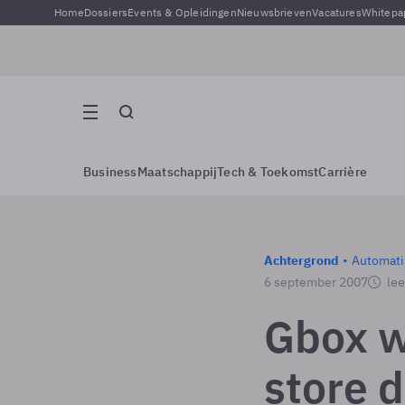
Home
Dossiers
Events & Opleidingen
Nieuwsbrieven
Vacatures
Whitepa
Business
Maatschappij
Tech & Toekomst
Carrière
Achtergrond
Automati
6 september 2007
lee
Gbox w
store 