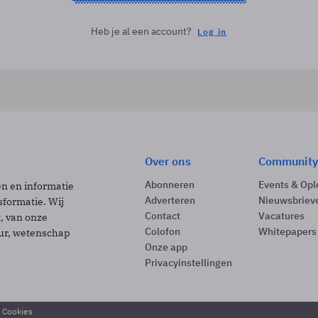
Heb je al een account?
Log in
Over ons
Community
Abonneren
Events & Opl
ën en informatie
Adverteren
Nieuwsbriev
sformatie. Wij
Contact
Vacatures
t, van onze
Colofon
Whitepapers
uur, wetenschap
Onze app
Privacyinstellingen
& Cookies