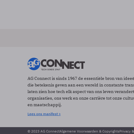
AG Connect is sinds 1967 de essentiële bron van idee
die betekenis geven aan een wereld in constante tran
laten zien hoe tech elk aspect van ons leven verander
organisaties, ons werk en onze carrière tot onze cult
en maatschappij.
Lees ons manifest >
© 2023 AG Connect
Algemene Voorwaarden & Copyrights
Privacy 