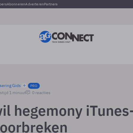
pers
Abonneren
Adverteren
Partners
sering Gids
PRO
stijd 1 minuut
0 reacties
il hegemony iTunes
doorbreken