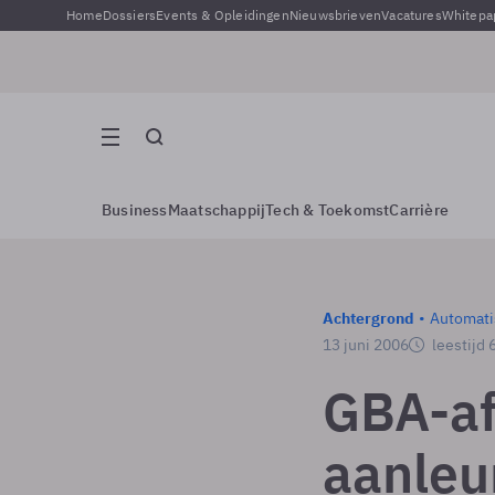
Home
Dossiers
Events & Opleidingen
Nieuwsbrieven
Vacatures
Whitepa
Business
Maatschappij
Tech & Toekomst
Carrière
Achtergrond
Automati
13 juni 2006
leestijd 
GBA-af
aanleu