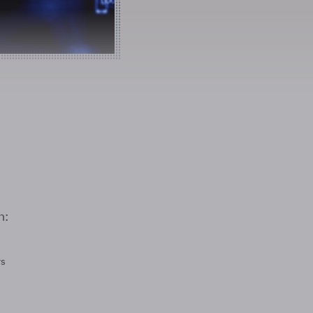
n:
rs