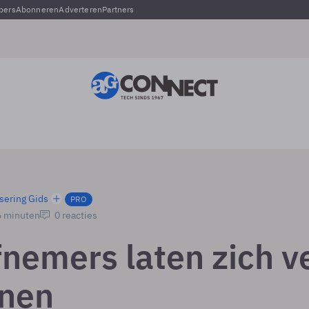
pers
Abonneren
Adverteren
Partners
sering Gids
PRO
6 minuten
0 reacties
nemers laten zich v
nen