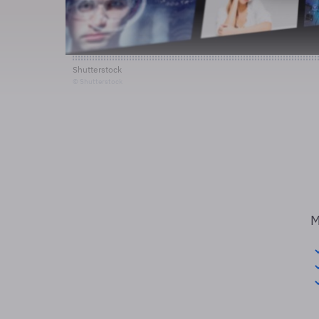
Shutterstock
© Shutterstock
M