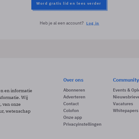
Word gratis lid en lees verder
Heb je al een account?
Log in
Over ons
Community
Abonneren
Events & Opl
ën en informatie
Adverteren
Nieuwsbriev
sformatie. Wij
Contact
Vacatures
t, van onze
Colofon
Whitepapers
uur, wetenschap
Onze app
Privacyinstellingen