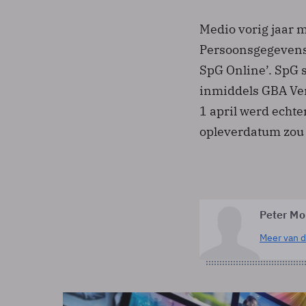
Medio vorig jaar 
Persoonsgegevens
SpG Online’. SpG 
inmiddels GBA Ve
1 april werd echt
opleverdatum zou v
Peter M
Meer van d