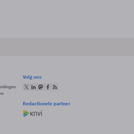
Volg ons
eidingen
en
Redactionele partner