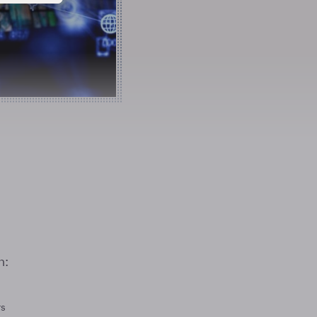
n:
rs