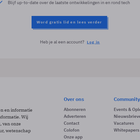
Blijf up-to-date over de laatste ontwikkelingen in en rond tech
Word gratis lid en lees verder
Heb je al een account?
Log in
Over ons
Community
Abonneren
Events & Opl
ën en informatie
Adverteren
Nieuwsbriev
sformatie. Wij
Contact
Vacatures
t, van onze
Colofon
Whitepapers
uur, wetenschap
Onze app