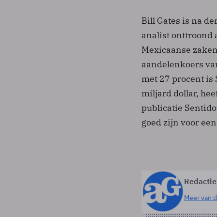
Bill Gates is na d
analist onttroond 
Mexicaanse zakenm
aandelenkoers van
met 27 procent is
miljard dollar, he
publicatie Sentid
goed zijn voor een
Redactie
Meer van d