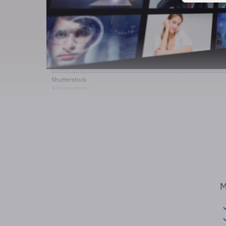
Shutterstock
© Shutterstock
M