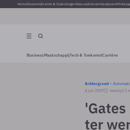
Home
Dossiers
Events & Opleidingen
Nieuwsbrieven
Vacatures
Whitepa
Business
Maatschappij
Tech & Toekomst
Carrière
Achtergrond
Automati
4 juli 2007
leestijd 1 
'Gates 
ter wer