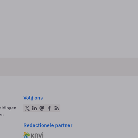
Volg ons
eidingen
en
Redactionele partner