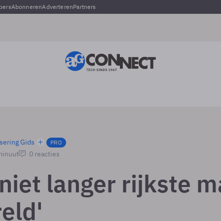
pers
Abonneren
Adverteren
Partners
sering Gids
PRO
minuut
0 reacties
niet langer rijkste 
eld'