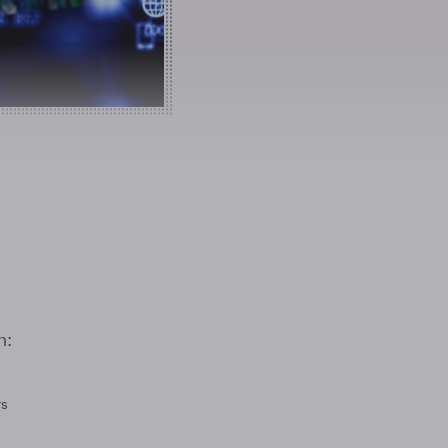
n:
rs