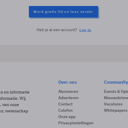
Word gratis lid en lees verder
Heb je al een account?
Log in
Over ons
Community
Abonneren
Events & Opl
ën en informatie
Adverteren
Nieuwsbriev
sformatie. Wij
Contact
Vacatures
t, van onze
Colofon
Whitepapers
uur, wetenschap
Onze app
Privacyinstellingen