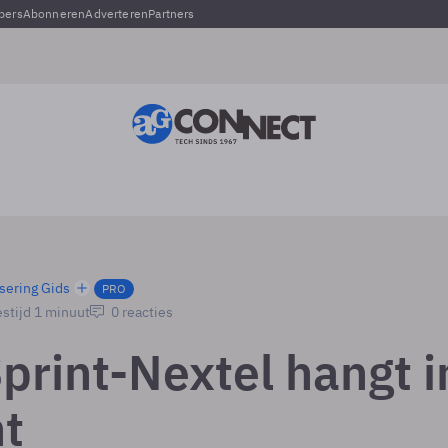
pers
Abonneren
Adverteren
Partners
sering Gids
PRO
stijd 1 minuut
0 reacties
print-Nextel hangt i
ht