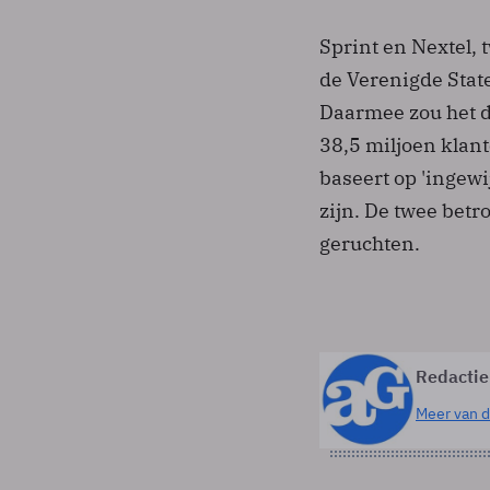
Sprint en Nextel, 
de Verenigde Stat
Daarmee zou het d
38,5 miljoen klant
baseert op 'ingew
zijn. De twee bet
geruchten.
Redactie
Meer van d