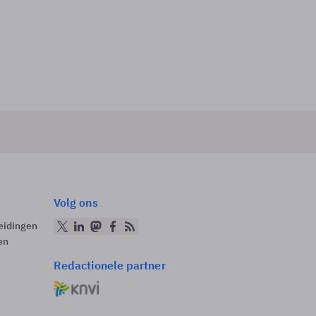
Volg ons
eidingen
en
Redactionele partner