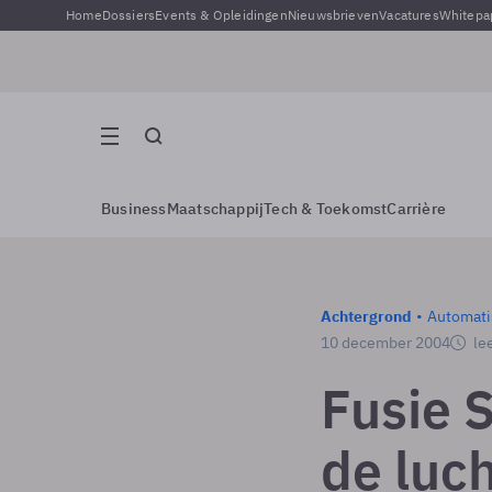
Home
Dossiers
Events & Opleidingen
Nieuwsbrieven
Vacatures
Whitepa
Business
Maatschappij
Tech & Toekomst
Carrière
Achtergrond
Automati
10 december 2004
lee
Fusie S
de luc