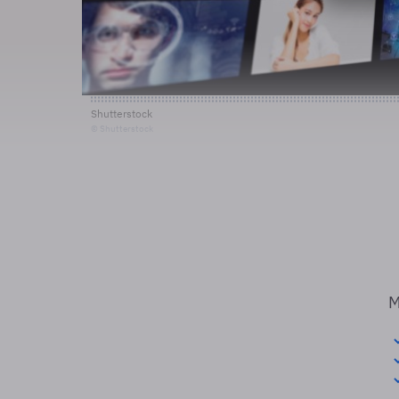
Shutterstock
© Shutterstock
M