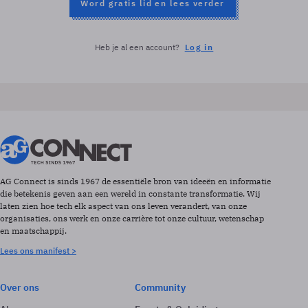
Word gratis lid en lees verder
Heb je al een account?
Log in
AG Connect is sinds 1967 de essentiële bron van ideeën en informatie
die betekenis geven aan een wereld in constante transformatie. Wij
laten zien hoe tech elk aspect van ons leven verandert, van onze
organisaties, ons werk en onze carrière tot onze cultuur, wetenschap
en maatschappij.
Lees ons manifest >
Over ons
Community