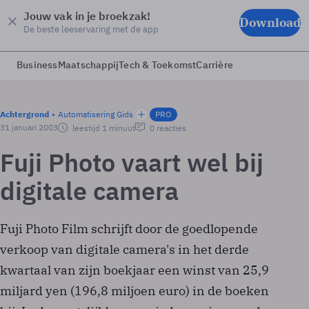
Jouw vak in je broekzak!
Download
De beste leeservaring met de app
Business
Maatschappij
Tech & Toekomst
Carrière
Achtergrond
Automatisering Gids
PRO
31 januari 2003
leestijd 1 minuut
0 reacties
Fuji Photo vaart wel bij
digitale camera
Fuji Photo Film schrijft door de goedlopende
verkoop van digitale camera's in het derde
kwartaal van zijn boekjaar een winst van 25,9
miljard yen (196,8 miljoen euro) in de boeken