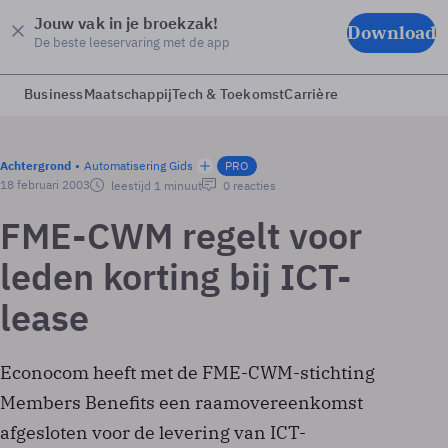
Jouw vak in je broekzak!
Download
De beste leeservaring met de app
Business
Maatschappij
Tech & Toekomst
Carrière
Achtergrond
Automatisering Gids
PRO
18 februari 2003
leestijd 1 minuut
0 reacties
FME-CWM regelt voor
leden korting bij ICT-
lease
Econocom heeft met de FME-CWM-stichting
Members Benefits een raamovereenkomst
afgesloten voor de levering van ICT-