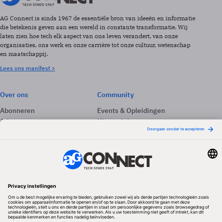
AG Connect is sinds 1967 de essentiële bron van ideeën en informatie
die betekenis geven aan een wereld in constante transformatie. Wij
laten zien hoe tech elk aspect van ons leven verandert, van onze
organisaties, ons werk en onze carrière tot onze cultuur, wetenschap
en maatschappij.
Lees ons manifest >
Over ons
Community
Abonneren
Events & Opleidingen
Adverteren
Nieuwsbrieven
Contact
Vacatures
Colofon
Whitepapers
Onze app
Privacyinstellingen
Volg ons