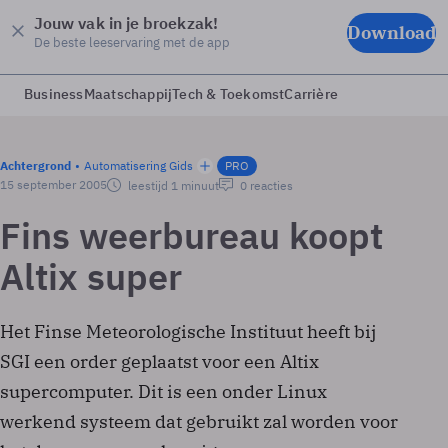
Jouw vak in je broekzak!
Download
De beste leeservaring met de app
Business
Maatschappij
Tech & Toekomst
Carrière
Achtergrond
Automatisering Gids
PRO
15 september 2005
leestijd 1 minuut
0 reacties
Fins weerbureau koopt
Altix super
Het Finse Meteorologische Instituut heeft bij
SGI een order geplaatst voor een Altix
supercomputer. Dit is een onder Linux
werkend systeem dat gebruikt zal worden voor